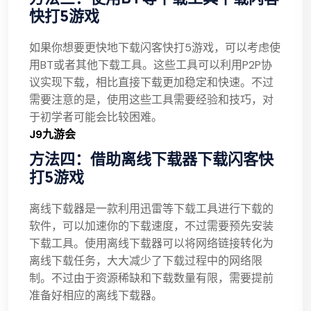
快打5游戏
如果你想要更快地下载闪客快打5游戏，可以考虑使
用BT或者其他下载工具。这些工具可以利用P2P协
议实现下载，相比直接下载更加稳定和快速。不过
需要注意的是，使用这些工具需要经验和技巧，对
于初学者可能会比较困难。
J9九游会
方法四：借助离线下载器下载闪客快
打5游戏
离线下载器是一款利用迅雷等下载工具进行下载的
软件，可以加速你的下载速度，不过需要预先安装
下载工具。使用离线下载器可以将网络链接转化为
离线下载任务，大大减少了下载过程中的网络限
制。不过由于资源稀缺和下载数量有限，需要提前
准备好相应的离线下载器。