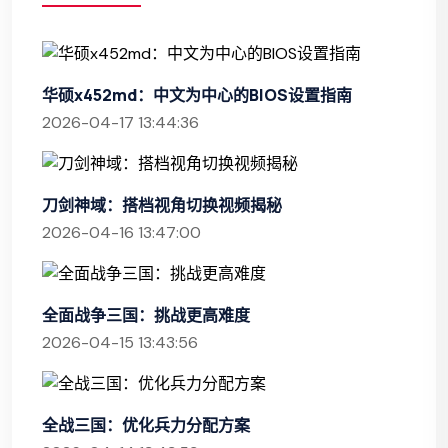
华硕x452md：中文为中心的BIOS设置指南
2026-04-17 13:44:36
刀剑神域：搭档视角切换视频揭秘
2026-04-16 13:47:00
全面战争三国：挑战更高难度
2026-04-15 13:43:56
全战三国：优化兵力分配方案