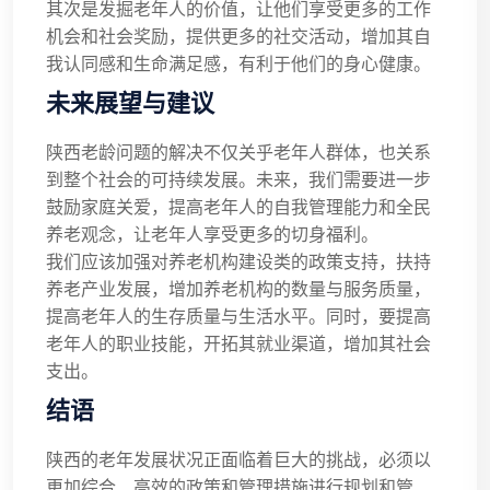
其次是发掘老年人的价值，让他们享受更多的工作
机会和社会奖励，提供更多的社交活动，增加其自
我认同感和生命满足感，有利于他们的身心健康。
未来展望与建议
陕西老龄问题的解决不仅关乎老年人群体，也关系
到整个社会的可持续发展。未来，我们需要进一步
鼓励家庭关爱，提高老年人的自我管理能力和全民
养老观念，让老年人享受更多的切身福利。
我们应该加强对养老机构建设类的政策支持，扶持
养老产业发展，增加养老机构的数量与服务质量，
提高老年人的生存质量与生活水平。同时，要提高
老年人的职业技能，开拓其就业渠道，增加其社会
支出。
结语
陕西的老年发展状况正面临着巨大的挑战，必须以
更加综合、高效的政策和管理措施进行规划和管