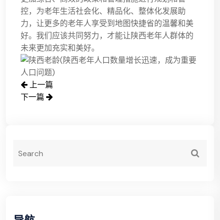
控，为老年生活社会化、精品化、整体化发展助
力，让更多的老年人享受到地图快捷省的温馨和美
好。我们应该共同努力，才能让陕西老年人群体的
未来更加充实和美好。
上一篇
下一篇