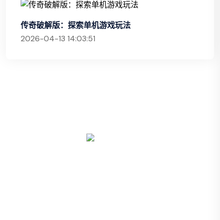
传奇破解版：探索单机游戏玩法
2026-04-13 14:03:51
Welcome访问✔九游会官方网站推荐【导航：baidu典ag】
九游会平台2026最新版官网-登录-入口-网页版网址
（youxi-9you.com）以下简称：J9九游会✔正版官网全站,全
称:J9九游会官网,18年信誉推荐安全.保障!天高任鸟飞,海阔凭
鱼跃.J9九游会登录入口,会员登录后,进入全站入口,APP下载
方便快捷,网页和手机版完美适配电子竞技,真人互动与体育类