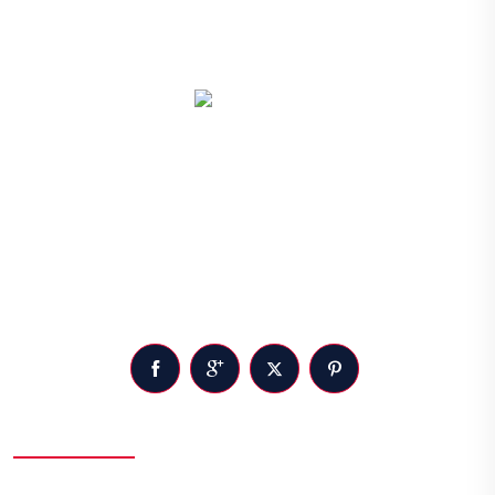
Welcome访问✔九游会官方网站推荐【导航：baidu典ag】
九游会平台2026最新版官网-登录-入口-网页版网址
（youxi-9you.com）以下简称：J9九游会✔正版官网全站,全
称:J9九游会官网,18年信誉推荐安全.保障!天高任鸟飞,海阔凭
鱼跃.J9九游会登录入口,会员登录后,进入全站入口,APP下载
方便快捷,网页和手机版完美适配电子竞技,真人互动与体育类
游戏,带来极致畅快。
导航