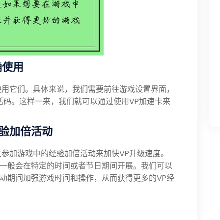
确使用
使用它们。具体来说，我们需要前往游戏设置界面，
活码。这样一来，我们就可以通过使用VP加速卡来
验加倍活动
过参加游戏中的经验加倍活动来加快VP升级速度。
一般会在特定的时间或者节日期间开展。我们可以
动期间加强游戏时间和操作，从而获得更多的VP经