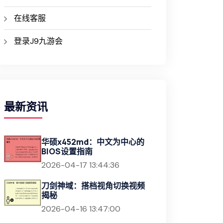
在线客服
登录J9九游会
最新资讯
华硕x452md：中文为中心的
BIOS设置指南
2026-04-17 13:44:36
刀剑神域：搭档视角切换视频
揭秘
2026-04-16 13:47:00