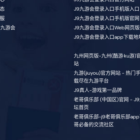
态
J9九游会登录入口手机版入口
服
J9九游会登录入口手机版官网
9九游会
J9九游会登录入口Web网页版
J9九游会登录入口app下载地
九州网页版-九州(酷游·ku游)
站
九游(jiuyou)官方网站 - 热
载尽在九游平台
J9真人-游戏第一品牌
老哥俱乐部 (中国区)官网 - J
坛首页
老哥俱乐部-j9老哥俱乐部ap
哥必备的交流社区