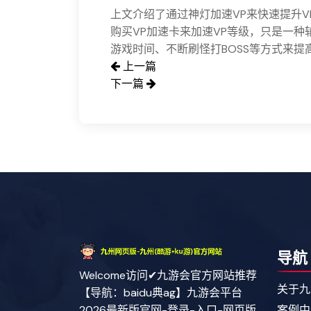
上文介绍了通过神灯加速VP来快速提升
购买VP加速卡来加速VP等级，只是一
游戏时间、不断刷怪打BOSS等方式来
上一篇
下一篇
导航
Welcome访问✔九游会官方网站推荐
关于九
【导航：baidu典ag】九游会平台
案例中
2026最新版官网-登录-入口-网页版