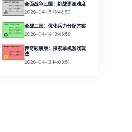
全面战争三国：挑战更高难度
2026-04-15 13:43:56
全战三国：优化兵力分配方案
2026-04-14 13:43:59
传奇破解版：探索单机游戏玩
法
2026-04-13 14:03:51