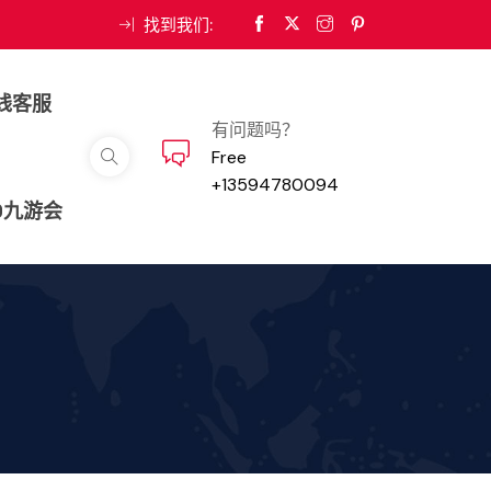
找到我们:
线客服
有问题吗？
Free
+13594780094
9九游会