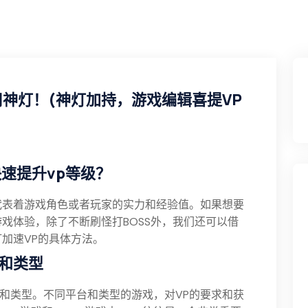
用神灯！(神灯加持，游戏编辑喜提VP
速提升vp等级？
代表着游戏角色或者玩家的实力和经验值。如果想要
戏体验，除了不断刷怪打BOSS外，我们还可以借
加速VP的具体方法。
和类型
和类型。不同平台和类型的游戏，对VP的要求和获