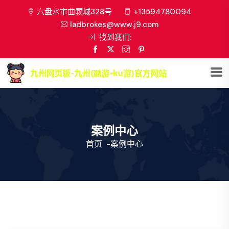
六盘水市曲颗城328号
+13594780094
ladbrokes@www.j9.com
找到我们:
案例中心
首页
-
案例中心