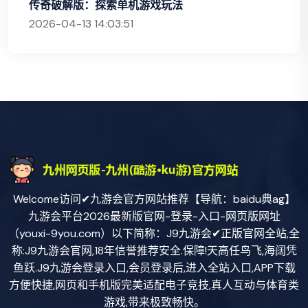
传奇破解版：探索单机游戏玩法
2026-04-13 14:03:51
Welcome访问✔九游会官方网站推荐【导航：baidu典ag】
九游会平台2026最新版官网-登录-入口-网页版网址
（youxi-9you.com）以下简称：J9九游会✔正版官网全站,全
称:J9九游会官网,18年信誉推荐安全.保障!天高任鸟飞,海阔凭
鱼跃.J9九游会登录入口,会员登录后,进入全站入口,APP下载
方便快捷,网页和手机版完美适配电子竞技,真人互动与体育类
游戏,带来极致畅快。