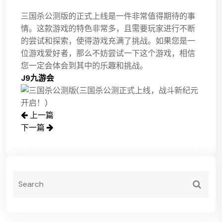
三国杀公测版的正式上线是一件非常值得期待的事
情。这款游戏的特色非常多，且需要玩家进行不断
的尝试和探索，使得游戏充满了挑战。如果您是一
位游戏爱好者，那么不妨尝试一下这个游戏，相信
您一定会体会到其中的乐趣和挑战。
J9九游会
上一篇
下一篇