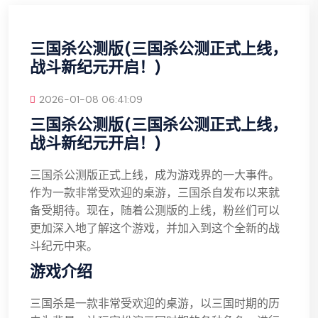
三国杀公测版(三国杀公测正式上线，
战斗新纪元开启！)
2026-01-08 06:41:09
三国杀公测版(三国杀公测正式上线，
战斗新纪元开启！)
三国杀公测版正式上线，成为游戏界的一大事件。
作为一款非常受欢迎的桌游，三国杀自发布以来就
备受期待。现在，随着公测版的上线，粉丝们可以
更加深入地了解这个游戏，并加入到这个全新的战
斗纪元中来。
游戏介绍
三国杀是一款非常受欢迎的桌游，以三国时期的历