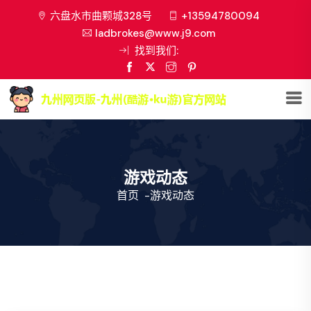
六盘水市曲颗城328号
+13594780094
ladbrokes@www.j9.com
找到我们:
游戏动态
首页
-
游戏动态