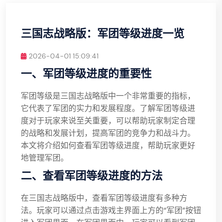
三国志战略版：军团等级进度一览
2026-04-01 15:09:41
一、军团等级进度的重要性
军团等级是三国志战略版中一个非常重要的指标，
它代表了军团的实力和发展程度。了解军团等级进
度对于玩家来说至关重要，可以帮助玩家制定合理
的战略和发展计划，提高军团的竞争力和战斗力。
本文将介绍如何查看军团等级进度，帮助玩家更好
地管理军团。
二、查看军团等级进度的方法
在三国志战略版中，查看军团等级进度有多种方
法。玩家可以通过点击游戏主界面上方的“军团”按钮