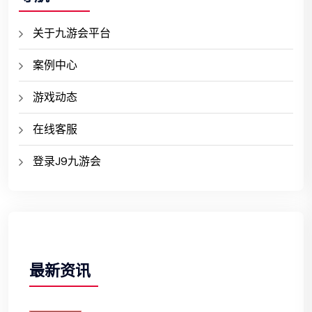
关于九游会平台
案例中心
游戏动态
在线客服
登录J9九游会
最新资讯