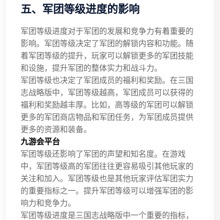
五、军团等级进度的影响
军团等级进度对于军团的发展和竞争力有着重要的
影响。军团等级决定了军团的解锁内容和功能。随
着军团等级的提升，玩家可以解锁更多的军团技能
和设施，提升军团的整体实力和战斗力。
军团等级也决定了军团成员的福利和奖励。在三国
志战略版中，军团等级越高，军团成员可以获得的
福利和奖励越丰厚。比如，高等级的军团可以解锁
更多的军团商店物品和军团任务，为军团成员提供
更多的资源和装备。
九游会平台
军团等级还影响了军团的声望和知名度。在游戏
中，军团等级高的军团往往更容易吸引其他玩家的
关注和加入。军团等级也是其他玩家评估军团实力
的重要指标之一。提升军团等级可以增强军团的影
响力和竞争力。
军团等级进度是三国志战略版中一个重要的指标，