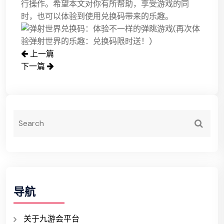
行操作。希望本文对你有所帮助，享受游戏的同
时，也可以体验到使用兑换码带来的乐趣。
上一篇
下一篇
导航
关于九游会平台