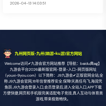
2026-04-13 14:03:51
Welcome访问✔九游会官方网站推荐【导航：baidu典ag】
九游会平台2026最新版官网-登录-入口-网页版网址
（youxi-9you.com）以下简称：J9九游会✔正版官网全站,全
称:J9九游会官网,18年信誉推荐安全.保障!天高任鸟飞,海阔凭
鱼跃.J9九游会登录入口,会员登录后,进入全站入口,APP下载
方便快捷,网页和手机版完美适配电子竞技,真人互动与体育类
游戏,带来极致畅快。