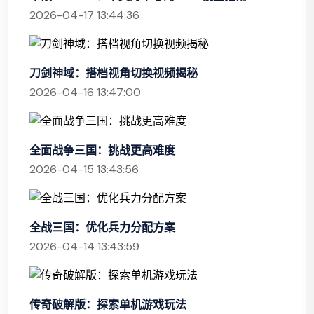
2026-04-17 13:44:36
刀剑神域：搭档视角切换视频揭秘
2026-04-16 13:47:00
全面战争三国：挑战更高难度
2026-04-15 13:43:56
全战三国：优化兵力分配方案
2026-04-14 13:43:59
传奇破解版：探索单机游戏玩法