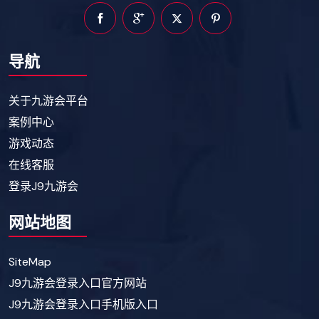
导航
关于九游会平台
案例中心
游戏动态
在线客服
登录J9九游会
网站地图
SiteMap
J9九游会登录入口官方网站
J9九游会登录入口手机版入口