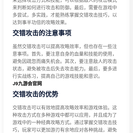
来选择攻击方式和技能，可以根据敌人的攻击模式
来判断如何进行攻击和防御。最后，需要在游戏中
多尝试，多实践，才能熟练掌握交错攻击技巧，以
达到事半功倍的攻略效果。
交错攻击的注意事项
虽然交错攻击可以提高攻略效率，但也存在一些注
意事项。首先，要注意自身的血量和技能的使用，
避免因疏忽而痛失机会。其次，要注意敌人的攻击
状态，避免被攻击后失去攻击能力。最后，要多进
行实战练习，提高自己的游戏技能和意识。
J9九游会官网
交错攻击的优势
交错攻击可以有效地提高攻略效率和游戏体验。这
种攻击方式在多种游戏中都可以应用，并且成为了
游戏中的一种经典攻略方式。通过掌握交错攻击技
巧，玩家可以更加游刃有余地应对各种挑战，避免