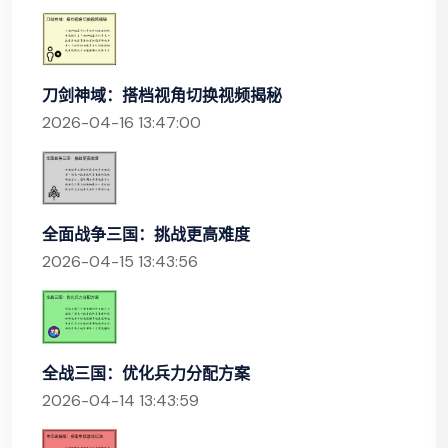
刀剑神域：搭档视角切换视频揭秘
2026-04-16 13:47:00
全面战争三国：挑战更高难度
2026-04-15 13:43:56
全战三国：优化兵力分配方案
2026-04-14 13:43:59