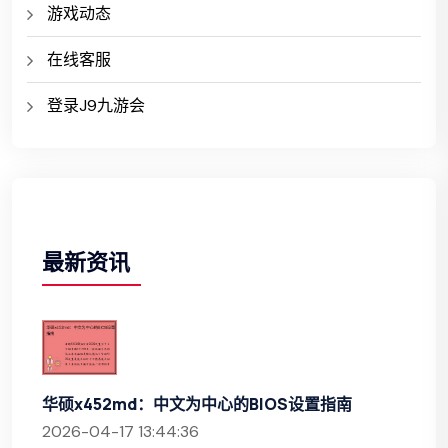
游戏动态
在线客服
登录J9九游会
最新资讯
华硕x452md：中文为中心的BIOS设置指南
2026-04-17 13:44:36