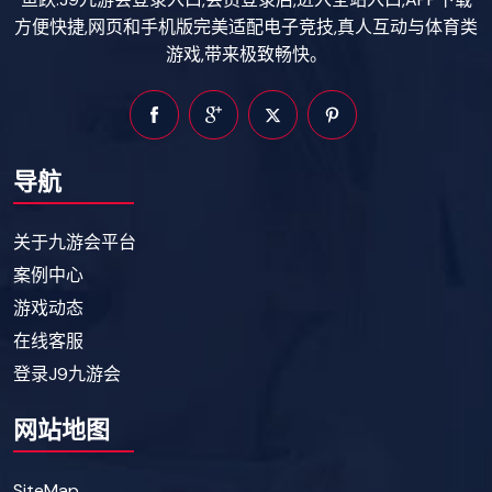
方便快捷,网页和手机版完美适配电子竞技,真人互动与体育类
游戏,带来极致畅快。
导航
关于九游会平台
案例中心
游戏动态
在线客服
登录J9九游会
网站地图
SiteMap