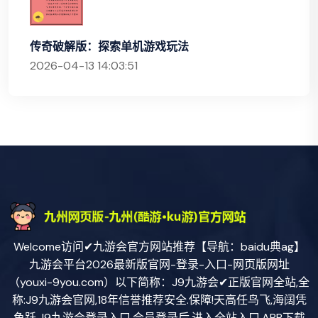
传奇破解版：探索单机游戏玩法
2026-04-13 14:03:51
Welcome访问✔九游会官方网站推荐【导航：baidu典ag】
九游会平台2026最新版官网-登录-入口-网页版网址
（youxi-9you.com）以下简称：J9九游会✔正版官网全站,全
称:J9九游会官网,18年信誉推荐安全.保障!天高任鸟飞,海阔凭
鱼跃.J9九游会登录入口,会员登录后,进入全站入口,APP下载