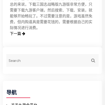
总的来说，下载三国志战略版九游版非常方便，只
需要下载九游客户端，然后搜索、下载、安装，就
能够开始畅玩了。不过需要注意的是，游戏虽然免
费，但内购道具是需要花钱的，需要根据自己的实
际情况进行消费。
下一篇
导航