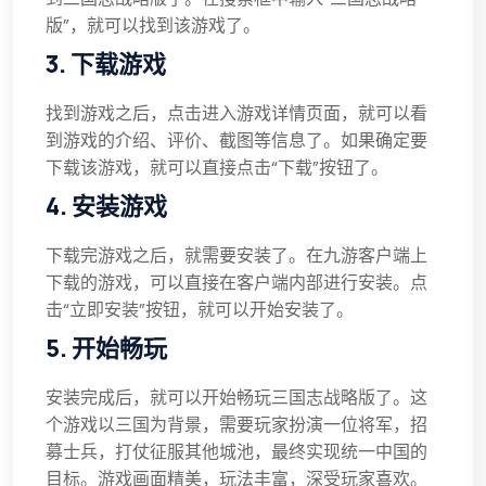
版”，就可以找到该游戏了。
3. 下载游戏
找到游戏之后，点击进入游戏详情页面，就可以看
到游戏的介绍、评价、截图等信息了。如果确定要
下载该游戏，就可以直接点击“下载”按钮了。
4. 安装游戏
下载完游戏之后，就需要安装了。在九游客户端上
下载的游戏，可以直接在客户端内部进行安装。点
击“立即安装”按钮，就可以开始安装了。
5. 开始畅玩
安装完成后，就可以开始畅玩三国志战略版了。这
个游戏以三国为背景，需要玩家扮演一位将军，招
募士兵，打仗征服其他城池，最终实现统一中国的
目标。游戏画面精美，玩法丰富，深受玩家喜欢。