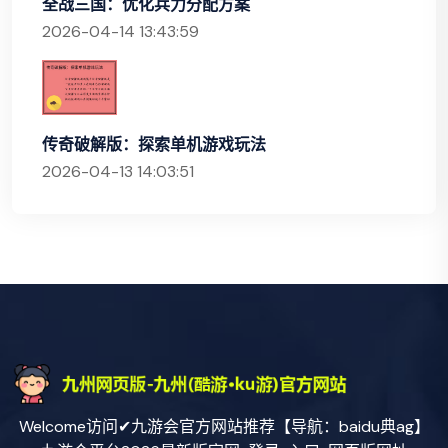
全战三国：优化兵力分配方案
2026-04-14 13:43:59
传奇破解版：探索单机游戏玩法
2026-04-13 14:03:51
Welcome访问✔九游会官方网站推荐【导航：baidu典ag】