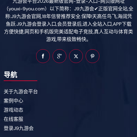
九游会平台2026最新版官网-登录-入口-网页版网址
（youxi-9you.com）以下简称：J9九游会✔正版官网全站,全
称:J9九游会官网,18年信誉推荐安全.保障!天高任鸟飞,海阔凭
鱼跃.J9九游会登录入口,会员登录后,进入全站入口,APP下载
方便快捷,网页和手机版完美适配电子竞技,真人互动与体育类
游戏,带来极致畅快。
导航
关于九游会平台
案例中心
游戏动态
在线客服
登录J9九游会