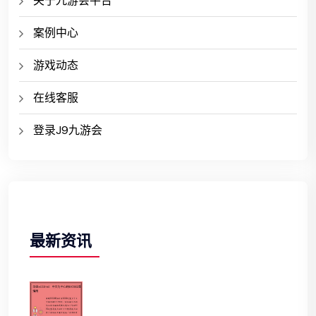
关于九游会平台
案例中心
游戏动态
在线客服
登录J9九游会
最新资讯